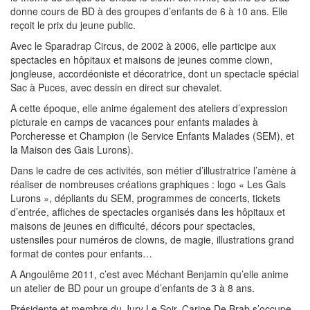
donne cours de BD à des groupes d’enfants de 6 à 10 ans. Elle
reçoit le prix du jeune public.
Avec le Sparadrap Circus, de 2002 à 2006, elle participe aux
spectacles en hôpitaux et maisons de jeunes comme clown,
jongleuse, accordéoniste et décoratrice, dont un spectacle spécial
Sac à Puces, avec dessin en direct sur chevalet.
A cette époque, elle anime également des ateliers d’expression
picturale en camps de vacances pour enfants malades à
Porcheresse et Champion (le Service Enfants Malades (SEM), et
la Maison des Gais Lurons).
Dans le cadre de ces activités, son métier d’illustratrice l’amène à
réaliser de nombreuses créations graphiques : logo « Les Gais
Lurons », dépliants du SEM, programmes de concerts, tickets
d’entrée, affiches de spectacles organisés dans les hôpitaux et
maisons de jeunes en difficulté, décors pour spectacles,
ustensiles pour numéros de clowns, de magie, illustrations grand
format de contes pour enfants…
A Angoulême 2011, c’est avec Méchant Benjamin qu’elle anime
un atelier de BD pour un groupe d’enfants de 3 à 8 ans.
Présidente et membre du Jury Le Soir, Carine De Brab s’occupe