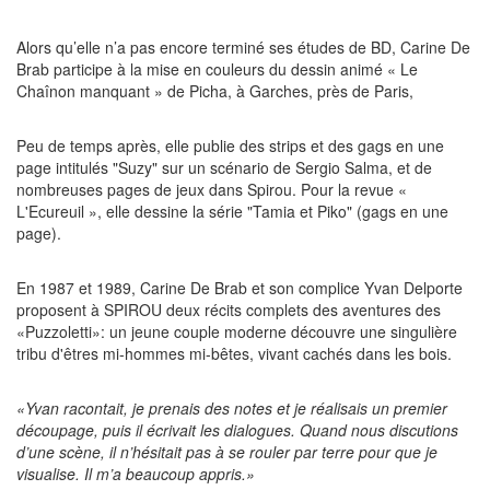
Alors qu’elle n’a pas encore terminé ses études de BD, Carine De
Brab participe à la mise en couleurs du dessin animé « Le
Chaînon manquant » de Picha, à Garches, près de Paris,
Peu de temps après, elle publie des strips et des gags en une
page intitulés "Suzy" sur un scénario de Sergio Salma, et de
nombreuses pages de jeux dans Spirou. Pour la revue «
L'Ecureuil », elle dessine la série "Tamia et Piko" (gags en une
page).
En 1987 et 1989, Carine De Brab et son complice Yvan Delporte
proposent à SPIROU deux récits complets des aventures des
«Puzzoletti»: un jeune couple moderne découvre une singulière
tribu d'êtres mi-hommes mi-bêtes, vivant cachés dans les bois.
«Yvan racontait, je prenais des notes et je réalisais un premier
découpage, puis il écrivait les dialogues. Quand nous discutions
d’une scène, il n’hésitait pas à se rouler par terre pour que je
visualise. Il m’a beaucoup appris.»